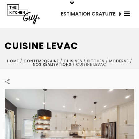
ESTIMATION GRATUITE
CUISINE LEVAC
HOME
/
CONTEMPORAINE
/
CUISINES
/
KITCHEN
/
MODERNE
/
NOS RÉALISATIONS
/
CUISINE LEVAC