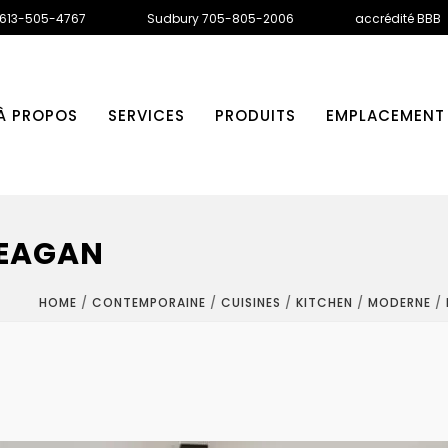
 613-505-4767
Sudbury 705-805-2006
accrédité BBB
À PROPOS
SERVICES
PRODUITS
EMPLACEMENT
REAGAN
HOME
/
CONTEMPORAINE
/
CUISINES
/
KITCHEN
/
MODERNE
/