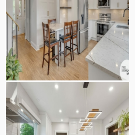
CUISINE BREUER
Contemporaine
Cuisines
Moderne
Nos
,
,
,
réalisations