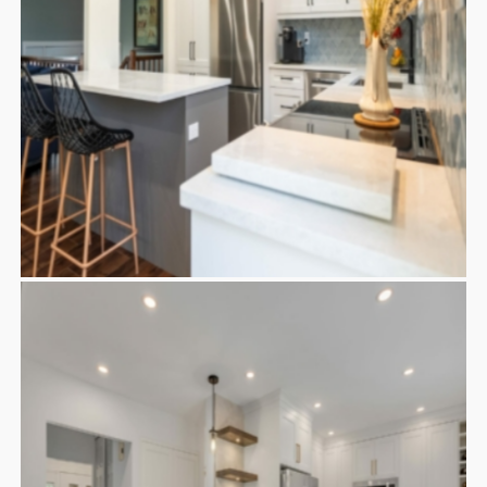
CUISINE GAGNON
Contemporaine
Cuisines
Kitchen
Moderne
Nos
,
,
,
,
réalisations