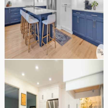
CUISINE KEOUGH
Contemporaine
Cuisines
Kitchen
Moderne
Nos
,
,
,
,
réalisations