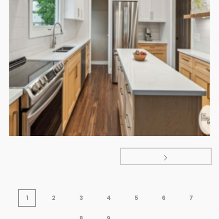
CUISINE LANGLOIS REAGAN
Contemporaine
Cuisines
Kitchen
Moderne
Nos
,
,
,
,
réalisations
1
2
3
4
5
6
7
8
9
...