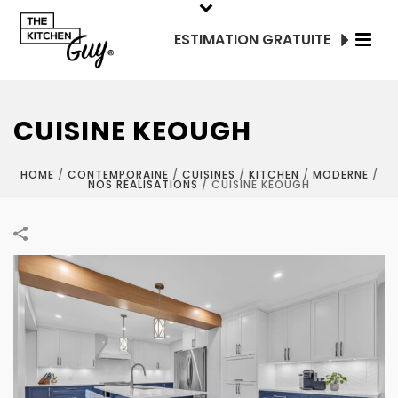
ESTIMATION GRATUITE
CUISINE KEOUGH
HOME
/
CONTEMPORAINE
/
CUISINES
/
KITCHEN
/
MODERNE
/
NOS RÉALISATIONS
/
CUISINE KEOUGH