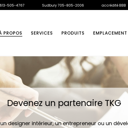
 613-505-4767
Sudbury 705-805-2006
accrédité BBB
À PROPOS
SERVICES
PRODUITS
EMPLACEMENT
Devenez un partenaire TKG
un designer intérieur, un entrepreneur ou un déve