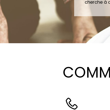
cherche à o
COMME