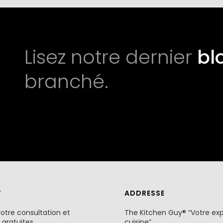
Lisez notre dernier
bl
branché.
T
ADDRESSE
votre consultation et
The Kitchen Guy® “Votre ex
 gratuites
cuisine”