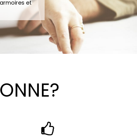
 armoires et
IONNE?