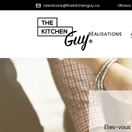
clientcare@thekitchenguy.ca
Ottawa
RÉALISATIONS
Êtes-vous 