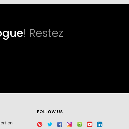
ogue
! Restez
FOLLOW US
pert en